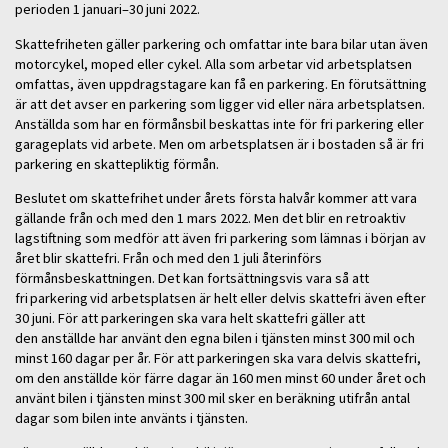
perioden 1 januari–30 juni 2022.
Skattefriheten gäller parkering och omfattar inte bara bilar utan även
motorcykel, moped eller cykel. Alla som arbetar vid arbetsplatsen
omfattas, även uppdragstagare kan få en parkering. En förutsättning
är att det avser en parkering som ligger vid eller nära arbetsplatsen.
Anställda som har en förmånsbil beskattas inte för fri parkering eller
garageplats vid arbete. Men om arbetsplatsen är i bostaden så är fri
parkering en skattepliktig förmån.
Beslutet om skattefrihet under årets första halvår kommer att vara
gällande från och med den 1 mars 2022. Men det blir en retroaktiv
lagstiftning som medför att även fri parkering som lämnas i början av
året blir skattefri. Från och med den 1 juli återinförs
förmånsbeskattningen. Det kan fortsättningsvis vara så att
fri parkering vid arbetsplatsen är helt eller delvis skattefri även efter
30 juni. För att parkeringen ska vara helt skattefri gäller att
den anställde har använt den egna bilen i tjänsten minst 300 mil och
minst 160 dagar per år. För att parkeringen ska vara delvis skattefri,
om den anställde kör färre dagar än 160 men minst 60 under året och
använt bilen i tjänsten minst 300 mil sker en beräkning utifrån antal
dagar som bilen inte använts i tjänsten.