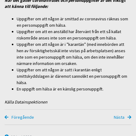
När det gäller coronaviruset och personuppgifter är det viktigt
att känna till följande:
Uppgifter om att någon är smittad av coronavirus räknas som
en personuppgift om hälsa.
Uppgifter om att en anställd har återvänt från ett så kallat
riskområde anses inte som en personuppgift om hälsa.
Uppgifter om att någon är i ”karantän” (med innebörden att
hen av försiktighetsskäl inte vistas på arbetsplatsen) anses
inte som en personuppgift om hälsa, om den inte innehåller
närmare information om orsaken.
Uppgifter om att någon är satt i karantän enligt
smittskyddslagen är däremot sannolikt en personuppgift om
hälsa.
En uppgift om hälsa är en känslig personuppgift.
Källa Datainspektionen
Föregående
Nästa