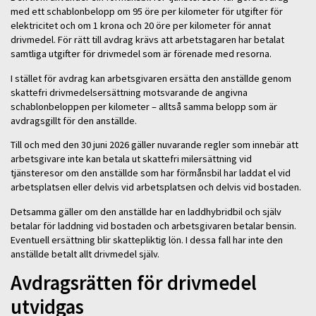
med ett schablonbelopp om 95 öre per kilometer för utgifter för
elektricitet och om 1 krona och 20 öre per kilometer för annat
drivmedel. För rätt till avdrag krävs att arbetstagaren har betalat
samtliga utgifter för drivmedel som är förenade med resorna.
I stället för avdrag kan arbetsgivaren ersätta den anställde genom
skattefri drivmedelsersättning motsvarande de angivna
schablonbeloppen per kilometer – alltså samma belopp som är
avdragsgillt för den anställde.
Till och med den 30 juni 2026 gäller nuvarande regler som innebär att
arbetsgivare inte kan betala ut skattefri milersättning vid
tjänsteresor om den anställde som har förmånsbil har laddat el vid
arbetsplatsen eller delvis vid arbetsplatsen och delvis vid bostaden.
Detsamma gäller om den anställde har en laddhybridbil och själv
betalar för laddning vid bostaden och arbetsgivaren betalar bensin.
Eventuell ersättning blir skattepliktig lön. I dessa fall har inte den
anställde betalt allt drivmedel själv.
Avdragsrätten för drivmedel
utvidgas