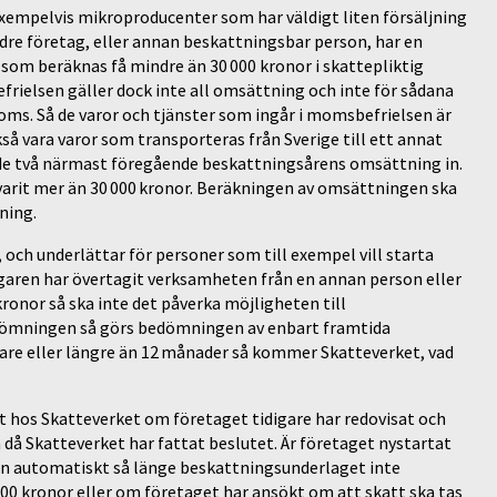
xempelvis mikroproducenter som har väldigt liten försäljning
ndre företag, eller annan beskattningsbar person, har en
som beräknas få mindre än 30 000 kronor i skattepliktig
frielsen gäller dock inte all omsättning och inte för sådana
ms. Så de varor och tjänster som ingår i momsbefrielsen är
å vara varor som transporteras från Sverige till ett annat
de två närmast föregående beskattningsårens omsättning in.
 varit mer än 30 000 kronor. Beräkningen av omsättningen ska
ning.
ch underlättar för personer som till exempel vill starta
aren har övertagit verksamheten från en annan person eller
ronor så ska inte det påverka möjligheten till
 bedömningen så görs bedömningen av enbart framtida
tare eller längre än 12 månader så kommer Skatteverket, vad
 hos Skatteverket om företaget tidigare har redovisat och
då Skatteverket har fattat beslutet. Är företaget nystartat
 in automatiskt så länge beskattningsunderlaget inte
00 kronor eller om företaget har ansökt om att skatt ska tas