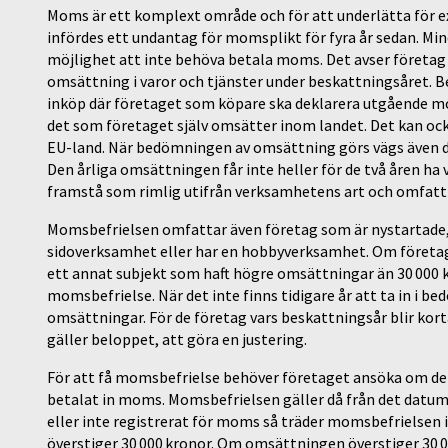
Moms är ett komplext område och för att underlätta för e
infördes ett undantag för momsplikt för fyra år sedan. Mi
möjlighet att inte behöva betala moms. Det avser företag 
omsättning i varor och tjänster under beskattningsåret. Be
inköp där företaget som köpare ska deklarera utgående mo
det som företaget själv omsätter inom landet. Det kan ocks
EU-land. När bedömningen av omsättning görs vägs även 
Den årliga omsättningen får inte heller för de två åren ha
framstå som rimlig utifrån verksamhetens art och omfatt
Momsbefrielsen omfattar även företag som är nystartade, o
sidoverksamhet eller har en hobbyverksamhet. Om företag
ett annat subjekt som haft högre omsättningar än 30 000 k
momsbefrielse. När det inte finns tidigare år att ta in i
omsättningar. För de företag vars beskattningsår blir kor
gäller beloppet, att göra en justering.
För att få momsbefrielse behöver företaget ansöka om det
betalat in moms. Momsbefrielsen gäller då från det datum 
eller inte registrerat för moms så träder momsbefrielsen
överstiger 30 000 kronor. Om omsättningen överstiger 30 0