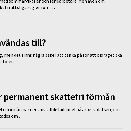
ed sommarvikarier och feriearbetare. Men även om
rbetsrättsliga regler som …
vändas till?
g, men det finns några saker att tänka på för att bidraget ska
omstolen …
ir permanent skattefri förmån
efri förmån när den anställde laddar el på arbetsplatsen, om
lutades om …