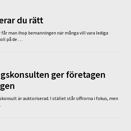
erar du rätt
r får man ihop bemanningen när många vill vara lediga
koll på de …
ngskonsulten ger företagen
ägen
nsult är auktoriserad. I stället står siffrorna i fokus, men
…