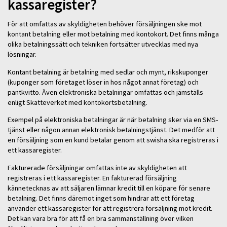
kassaregister?
För att omfattas av skyldigheten behöver försäljningen ske mot
kontant betalning eller mot betalning med kontokort. Det finns många
olika betalningssätt och tekniken fortsätter utvecklas med nya
lösningar.
Kontant betalning är betalning med sedlar och mynt, rikskuponger
(kuponger som företaget löser in hos något annat företag) och
pantkvitto. Även elektroniska betalningar omfattas och jämställs
enligt Skatteverket med kontokortsbetalning.
Exempel på elektroniska betalningar är när betalning sker via en SMS-
tjänst eller någon annan elektronisk betalningstjänst. Det medför att
en försäljning som en kund betalar genom att swisha ska registreras i
ett kassaregister.
Fakturerade försäljningar omfattas inte av skyldigheten att
registreras i ett kassaregister. En fakturerad försäljning
kännetecknas av att säljaren lämnar kredit till en köpare för senare
betalning. Det finns däremot inget som hindrar att ett företag
använder ett kassaregister för att registrera försäljning mot kredit.
Det kan vara bra för att få en bra sammanställning över vilken