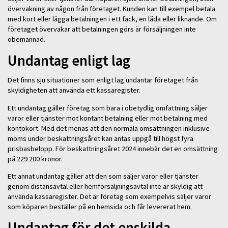
övervakning av någon från företaget. Kunden kan till exempel betala
med kort eller lägga betalningen i ett fack, en låda eller liknande. Om
företaget övervakar att betalningen görs är försäljningen inte
obemannad.
Undantag enligt lag
Det finns sju situationer som enligt lag undantar företaget från
skyldigheten att använda ett kassaregister.
Ett undantag gäller företag som bara i obetydlig omfattning säljer
varor eller tjänster mot kontant betalning eller mot betalning med
kontokort. Med det menas att den normala omsättningen inklusive
moms under beskattningsåret kan antas uppgå till högst fyra
prisbasbelopp. För beskattningsåret 2024 innebär det en omsättning
på 229 200 kronor.
Ett annat undantag gäller att den som säljer varor eller tjänster
genom distansavtal eller hemförsäljningsavtal inte är skyldig att
använda kassaregister. Det är företag som exempelvis säljer varor
som köparen beställer på en hemsida och får levererat hem.
Undantag för det enskilda