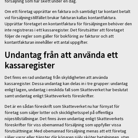
försäljning som har skett under en dag.
Om ett företag upprättar en faktura och samtidigt tar kontant betalt
vid försäljningstillfället brukar fakturan kallas kontantfaktura.
Upprättar företaget en kontantfaktura för försäljningen behöver den
inte registreras i ett kassaregister. Det förutsätter att företaget
följer de regler som gäller för bokföring av fakturor och att
kontantfakturan innehåller ett antal uppgifter.
Undantag från att använda ett
kassaregister
Det finns en rad undantag från skyldigheten att använda
kassaregister. Dessa undantag kan delas in i tre grupper: undantag
enligt lagen, undantag i enskilda fall som Skatteverket har beslutat
samt undantag enligt Skatteverkets föreskrifter.
Det är en sådan föreskrift som Skatteverket nu har förnyat för
företag som säljer lotter och skicklighetsspel på offentliga
nöjestillställningar. Det finns även undantag enligt Skatteverkets
föreskrifter för viss obemannad försäljning som uppfyller vissa
förutsättningar. Med obemannad försäljning menas att ett företag
säljer varor eller tjänster där köparen själv sköter betalningen, utan