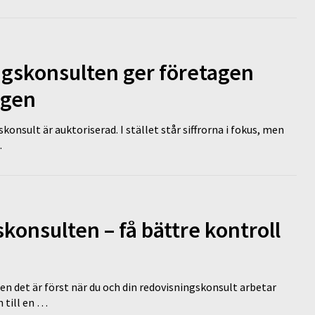
ngskonsulten ger företagen
ägen
nsult är auktoriserad. I stället står siffrorna i fokus, men
…
onsulten – få bättre kontroll
en det är först när du och din redovisningskonsult arbetar
 till en …