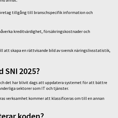
land annat:
öretag tillgång till branschspecifik information och
 påverka kreditvärdighet, försäkringskostnader och
till att skapa en rättvisande bild av svensk näringslivsstatistik,
d SNI 2025?
h det har blivit dags att uppdatera systemet för att bättre
änderliga sektorer som IT och tjänster.
eras verksamhet kommer att klassificeras om till en annan
terar koden?