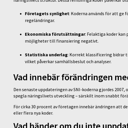
näringslivets struktur. Dessa femsiffriga koder påverkar b
Företagets synlighet
: Koderna används för att ge f
regeländringar.
Ekonomiska förutsättningar
: Felaktiga koder kan
möjligheter till finansiering negativt.
Statistiska underlag
: Korrekt klassificering bidrar 
vilket påverkar samhällsbeslut och analyser.
Vad innebär förändringen me
Den senaste uppdateringen av SNI-koderna gjordes 2007, oc
spegla näringslivets utveckling – särskilt inom snabbt för
För cirka 30 procent av företagen innebär ändringen att d
eller flera nya koder.
Vad händer om du inte uppda