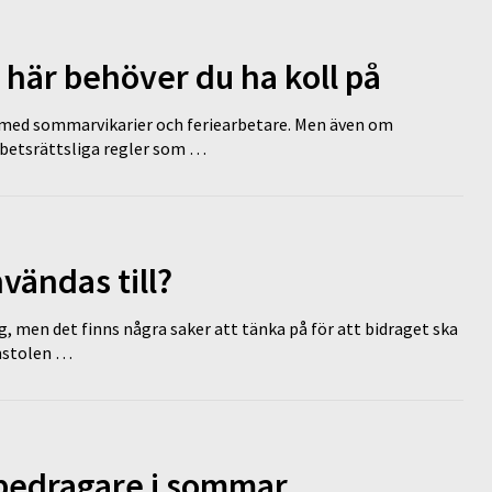
 här behöver du ha koll på
ed sommarvikarier och feriearbetare. Men även om
rbetsrättsliga regler som …
vändas till?
g, men det finns några saker att tänka på för att bidraget ska
omstolen …
 bedragare i sommar