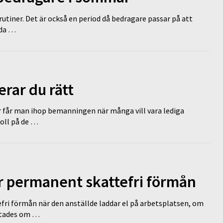
tiner. Det är också en period då bedragare passar på att
dda …
erar du rätt
r får man ihop bemanningen när många vill vara lediga
koll på de …
ir permanent skattefri förmån
efri förmån när den anställde laddar el på arbetsplatsen, om
lutades om …