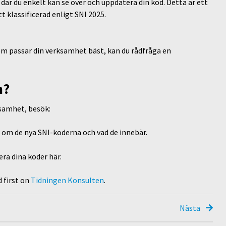
, där du enkelt kan se över och uppdatera din kod. Detta är ett
t klassificerad enligt SNI 2025.
som passar din verksamhet bäst, kan du rådfråga en
n?
ksamhet, besök:
n om de nya SNI-koderna och vad de innebär.
tera dina koder här.
 first on
Tidningen Konsulten
.
Nästa