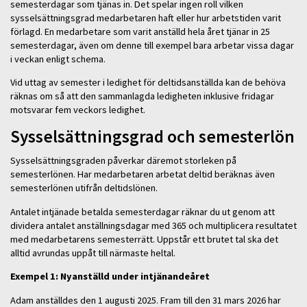
semesterdagar som tjänas in. Det spelar ingen roll vilken
sysselsättningsgrad medarbetaren haft eller hur arbetstiden varit
förlagd. En medarbetare som varit anställd hela året tjänar in 25
semesterdagar, även om denne till exempel bara arbetar vissa dagar
i veckan enligt schema.
Vid uttag av semester i ledighet för deltidsanställda kan de behöva
räknas om så att den sammanlagda ledigheten inklusive fridagar
motsvarar fem veckors ledighet.
Sysselsättningsgrad och semesterlön
Sysselsättningsgraden påverkar däremot storleken på
semesterlönen. Har medarbetaren arbetat deltid beräknas även
semesterlönen utifrån deltidslönen.
Antalet intjänade betalda semesterdagar räknar du ut genom att
dividera antalet anställningsdagar med 365 och multiplicera resultatet
med medarbetarens semesterrätt. Uppstår ett brutet tal ska det
alltid avrundas uppåt till närmaste heltal.
Exempel 1: Nyanställd under intjänandeåret
Adam anställdes den 1 augusti 2025. Fram till den 31 mars 2026 har