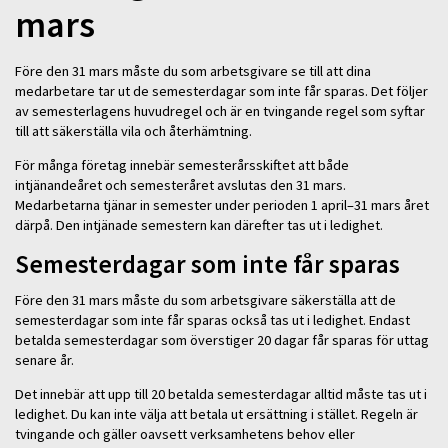
mars
Före den 31 mars måste du som arbetsgivare se till att dina
medarbetare tar ut de semesterdagar som inte får sparas. Det följer
av semesterlagens huvudregel och är en tvingande regel som syftar
till att säkerställa vila och återhämtning.
För många företag innebär semesterårsskiftet att både
intjänandeåret och semesteråret avslutas den 31 mars.
Medarbetarna tjänar in semester under perioden 1 april–31 mars året
därpå. Den intjänade semestern kan därefter tas ut i ledighet.
Semesterdagar som inte får sparas
Före den 31 mars måste du som arbetsgivare säkerställa att de
semesterdagar som inte får sparas också tas ut i ledighet. Endast
betalda semesterdagar som överstiger 20 dagar får sparas för uttag
senare år.
Det innebär att upp till 20 betalda semesterdagar alltid måste tas ut i
ledighet. Du kan inte välja att betala ut ersättning i stället. Regeln är
tvingande och gäller oavsett verksamhetens behov eller