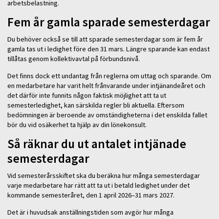
arbetsbelastning.
Fem år gamla sparade semesterdagar
Du behöver också se till att sparade semesterdagar som är fem år
gamla tas ut i ledighet före den 31 mars. Längre sparande kan endast
tillåtas genom kollektivavtal på förbundsnivå.
Det finns dock ett undantag från reglerna om uttag och sparande. Om
en medarbetare har varit helt frånvarande under intjänandeåret och
det därför inte funnits någon faktisk möjlighet att ta ut
semesterledighet, kan särskilda regler bli aktuella. Eftersom
bedömningen är beroende av omständigheterna i det enskilda fallet
bör du vid osäkerhet ta hjälp av din lönekonsult.
Så räknar du ut antalet intjänade
semesterdagar
Vid semesterårsskiftet ska du beräkna hur många semesterdagar
varje medarbetare har rätt att ta ut i betald ledighet under det
kommande semesteråret, den 1 april 2026–31 mars 2027.
Det är i huvudsak anställningstiden som avgör hur många