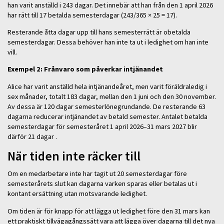
han varit anställd i 243 dagar. Det innebär att han från den 1 april 2026
har rätt till 17 betalda semesterdagar (243/365 × 25 = 17).
Resterande åtta dagar upp till hans semesterrätt är obetalda
semesterdagar. Dessa behöver han inte ta ut i ledighet om han inte
vill.
Exempel 2: Frånvaro som påverkar intjänandet
Alice har varit anställd hela intjänandeåret, men varit föräldraledig i
sex månader, totalt 183 dagar, mellan den 1 juni och den 30 november.
Av dessa är 120 dagar semesterlönegrundande. De resterande 63
dagarna reducerar intjänandet av betald semester. Antalet betalda
semesterdagar för semesteråret 1 april 2026–31 mars 2027 blir
därför 21 dagar .
När tiden inte räcker till
Om en medarbetare inte har tagit ut 20 semesterdagar före
semesterårets slut kan dagarna varken sparas eller betalas ut i
kontant ersättning utan motsvarande ledighet.
Om tiden är för knapp för att lägga ut ledighet före den 31 mars kan
ett praktiskt tillvägagångssätt vara att lägga över dagarna till det nya