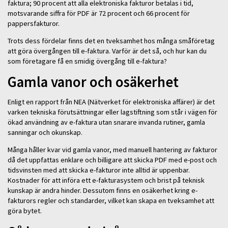
faktura; 90 procent att alla elektroniska fakturor betalas i tid,
motsvarande siffra för PDF är 72 procent och 66 procent för
pappersfakturor.
Trots dess fördelar finns det en tveksamhet hos många småföretag
att göra övergången till e-faktura. Varför är det så, och hur kan du
som företagare få en smidig övergång till e-faktura?
Gamla vanor och osäkerhet
Enligt en rapport från NEA (Nätverket för elektroniska affärer) är det
varken tekniska förutsättningar eller lagstiftning som står i vägen för
ökad användning av e-faktura utan snarare invanda rutiner, gamla
sanningar och okunskap.
Många håller kvar vid gamla vanor, med manuell hantering av fakturor
då det uppfattas enklare och billigare att skicka PDF med e-post och
tidsvinsten med att skicka e-fakturor inte alltid är uppenbar.
Kostnader för att införa ett e-fakturasystem och brist på teknisk
kunskap är andra hinder. Dessutom finns en osäkerhet kring e-
fakturors regler och standarder, vilket kan skapa en tveksamhet att
göra bytet.