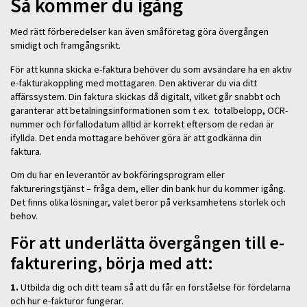
Så kommer du igång
Med rätt förberedelser kan även småföretag göra övergången
smidigt och framgångsrikt.
För att kunna skicka e-faktura behöver du som avsändare ha en aktiv
e-fakturakoppling med mottagaren. Den aktiverar du via ditt
affärssystem. Din faktura skickas då digitalt, vilket går snabbt och
garanterar att betalningsinformationen som t ex. totalbelopp, OCR-
nummer och förfallodatum alltid är korrekt eftersom de redan är
ifyllda. Det enda mottagare behöver göra är att godkänna din
faktura.
Om du har en leverantör av bokföringsprogram eller
faktureringstjänst – fråga dem, eller din bank hur du kommer igång.
Det finns olika lösningar, valet beror på verksamhetens storlek och
behov.
För att underlätta övergången till e-
fakturering, börja med att:
1.
Utbilda dig och ditt team så att du får en förståelse för fördelarna
och hur e-fakturor fungerar.