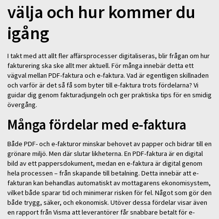
välja och hur kommer du
igång
I takt med att allt fler affärsprocesser digitaliseras, blir frågan om hur
fakturering ska ske allt mer aktuell. För många innebär detta ett
vägval mellan PDF-faktura och e-faktura. Vad är egentligen skillnaden
och varför är det så få som byter till e-faktura trots fördelarna? Vi
guidar dig genom fakturadjungeln och ger praktiska tips för en smidig
övergång.
Många fördelar med e-faktura
Både PDF- och e-fakturor minskar behovet av papper och bidrar till en
grönare miljö. Men där slutar likheterna. En PDF-faktura är en digital
bild av ett pappersdokument, medan en e-faktura är digital genom
hela processen – från skapande till betalning. Detta innebär att e-
fakturan kan behandlas automatiskt av mottagarens ekonomisystem,
vilket både sparar tid och minimerar risken för fel. Något som gör den
både trygg, säker, och ekonomisk. Utöver dessa fördelar visar även
en rapport från Visma att leverantörer får snabbare betalt för e-