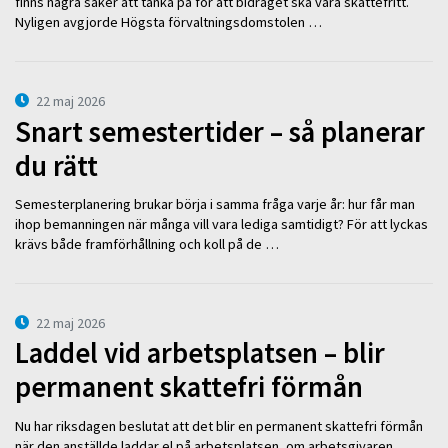
finns några saker att tänka på för att bidraget ska vara skattefritt.
Nyligen avgjorde Högsta förvaltningsdomstolen …
22 maj 2026
Snart semestertider – så planerar
du rätt
Semesterplanering brukar börja i samma fråga varje år: hur får man
ihop bemanningen när många vill vara lediga samtidigt? För att lyckas
krävs både framförhållning och koll på de …
22 maj 2026
Laddel vid arbetsplatsen – blir
permanent skattefri förmån
Nu har riksdagen beslutat att det blir en permanent skattefri förmån
när den anställde laddar el på arbetsplatsen, om arbetsgivaren