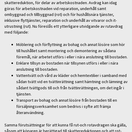
skattereduktion, för delar av arbetskostnaden. Avdrag kan idag
göras för arbetskostnaden vid reparation, underhåll samt
ombyggnad och tillbyggnad (rot) och för hushållsnära tjänster,
inklusive flyttjänster, reparation och underhåll av vitvaror och it-
utrustning (rut). Nu föreslås ett ytterligare utvidgande av rutavdrag
med följande:
Möblering och förflyttning av bohag och annat lösöre som hör
till hushållet samt montering och demontering av sådana
föremål, när arbetet utförs i eller i nära anslutning till bostaden.
Enklare tillsyn av bostaden när tillsynen utförs i eller i nära
anslutning till bostaden.
Vattentvätt och vård av kläder och hemtextilier i samband med
sådan tvätt vid en tvättinrättning samt hämtning och lämning av
sådant tvättgods till och från tvättinrättningen, om det ingår i
tjänsten.
Transport av bohag och annat lösöre från bostaden till en
försäljningsverksamhet som bedrivs i syfte att främja
återanvändning.
Samma förutsättningar för att kunna få rut-och rotavdragen ska gälla,
såsom att köparen är berättigad till skattereduktionen och att rot-