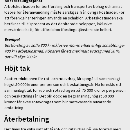
Bortforslingstjänst
Arbetskostnaden för bortforsling och transport av bohag och annat
lösöre för återanvändning måste särskiljas från övriga kostnader. För
att förenkla hanteringen används en schablon. Arbetskostnaden ska
beräknas till 50 procent av det debiterade beloppet, inklusive
mervärdesskatt, för utförda bortforslingstjänsten i sin helhet.
Exempel
Bortforsling av soffa 800 kr inklusive moms vilket enligt schablon ger
400 kr i arbetskostnad. Köparen får ett maximalt avdrag med 50 %,
det vill säga 200 kr.
Höjt tak
Skattereduktionen för rot- och rutavdrag får uppgå till sammanlagt
högst 50 000 kronor per person och beskattningsår. Nu föreslås ett
sammanlagt tak för rut- och rotavdragen på 75 000 kronor per person
och beskattningsår. Det blir dock en begränsning, högst 50 000
kronor får avse rotavdraget som blir motsvarande nuvarande
omfattning.
Återbetalning
Det finns tre olika sätt att få rot- och rutavdrag på, via företag med