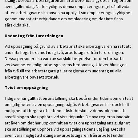
skäligt bereda arbetstagaren annat arbete hos sig, det är regler som
även gäller idag. Nu förtydligas denna omplaceringsregel så till vida
att en arbetsgivare ska anses ha uppfyllt sin omplaceringsskyldighet
genom endast ett erbjudande om omplacering om det inte finns
särskilda skäl.
Undantag från turordningen
Vid uppsägning på̊ grund av arbetsbrist ska arbetsgivaren ha rätt att
undanta högst tre, mot idag två, arbetstagare från turordningen.
Dessa personer ska vara av särskild betydelse för den fortsatta
verksamheten enligt arbetsgivarens bedömning. Utöver ökningen
från två till tre arbetstagare gäller reglerna om undantag nu alla
arbetsgivare oavsett storlek.
Tvist om uppsägning
Tidigare har gällt att en anställning ska bestå̊ under tiden som en tvist
om giltigheten av en uppsägning pågår. Arbetsgivaren har dock haft
möjlighet att begära ett interimistiskt beslut av domstolen om att
anställningen ska upphöra vid viss tidpunkt. De nya reglerna innebär
att även om det har uppkommit en tvist om uppsägningens giltighet
ska anställningen upphöra vid uppsägningstidens utgång. Det ska
även vara möjligt att stänga av arbetstagaren från arbetet under