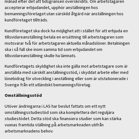
månad efter det att tidsgränsen överskridits. Om arbetstagaren
accepterar erbjudandet, upphör anställningen hos
bemanningsföretaget utan särskild åtgärd när anställningen hos
kundföretaget tillträds.
Kundföretaget ska dock ha möjlighet att i stället för att erbjuda en
tillsvidareanställning betala en ersättning till arbetstagaren som
motsvarar två̊ för arbetstagaren aktuella månadslöner. Betalningen
ska i så fall ske inom samma tid som erbjudandet om
tillsvidareanställning skulle ha lämnats.
Kundföretagets skyldighet ska inte gälla mot arbetstagare som är
anställda med särskilt anställningsstöd, i skyddat arbete eller med
lönebidrag för utveckling i anställning eller som är utstationerade i
Sverige från ett utländskt bemanningsföretag.
Omställningsstöd
Utöver ändringarna i LAS har beslut fattats om ett nytt
omställningsstudiestöd som ska komplettera det reguljära
studiestödet. Detta stöd ska finansiera studier som kan stärka
vuxnas framtida ställning på̊ arbetsmarknaden utifrån
arbetsmarknadens behov.