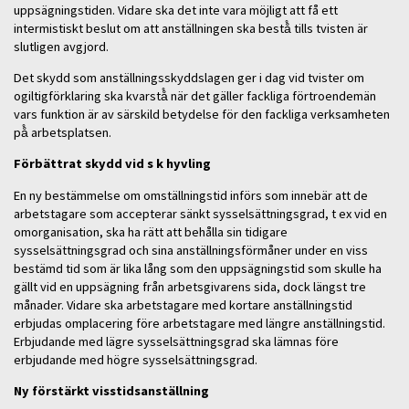
uppsägningstiden. Vidare ska det inte vara möjligt att få ett
intermistiskt beslut om att anställningen ska bestå̊ tills tvisten är
slutligen avgjord.
Det skydd som anställningsskyddslagen ger i dag vid tvister om
ogiltigförklaring ska kvarstå̊ när det gäller fackliga förtroendemän
vars funktion är av särskild betydelse för den fackliga verksamheten
på̊ arbetsplatsen.
Förbättrat skydd vid s k hyvling
En ny bestämmelse om omställningstid införs som innebär att de
arbetstagare som accepterar sänkt sysselsättningsgrad, t ex vid en
omorganisation, ska ha rätt att behålla sin tidigare
sysselsättningsgrad och sina anställningsförmåner under en viss
bestämd tid som är lika lång som den uppsägningstid som skulle ha
gällt vid en uppsägning från arbetsgivarens sida, dock längst tre
månader. Vidare ska arbetstagare med kortare anställningstid
erbjudas omplacering före arbetstagare med längre anställningstid.
Erbjudande med lägre sysselsättningsgrad ska lämnas före
erbjudande med högre sysselsättningsgrad.
Ny förstärkt visstidsanställning