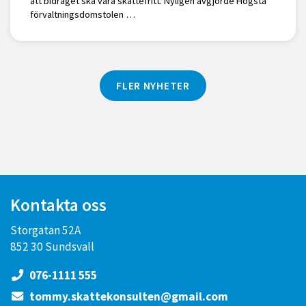
att bidraget ska vara skattefritt. Nyligen avgjorde Högsta
förvaltningsdomstolen …
FLER NYHETER
Kontakta oss
Storgatan 52A
852 30 Sundsvall
076-1111 555
tommy.skattekonsulten@gmail.com