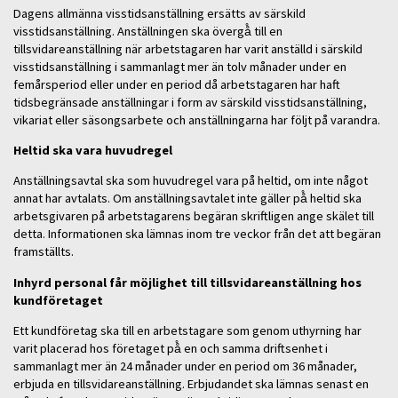
Dagens allmänna visstidsanställning ersätts av särskild
visstidsanställning. Anställningen ska övergå̊ till en
tillsvidareanställning när arbetstagaren har varit anställd i särskild
visstidsanställning i sammanlagt mer än tolv månader under en
femårsperiod eller under en period då arbetstagaren har haft
tidsbegränsade anställningar i form av särskild visstidsanställning,
vikariat eller säsongsarbete och anställningarna har följt på varandra.
Heltid ska vara huvudregel
Anställningsavtal ska som huvudregel vara på heltid, om inte något
annat har avtalats. Om anställningsavtalet inte gäller på̊ heltid ska
arbetsgivaren på arbetstagarens begäran skriftligen ange skälet till
detta. Informationen ska lämnas inom tre veckor från det att begäran
framställts.
Inhyrd personal får möjlighet till tillsvidareanställning hos
kundföretaget
Ett kundföretag ska till en arbetstagare som genom uthyrning har
varit placerad hos företaget på̊ en och samma driftsenhet i
sammanlagt mer än 24 månader under en period om 36 månader,
erbjuda en tillsvidareanställning. Erbjudandet ska lämnas senast en