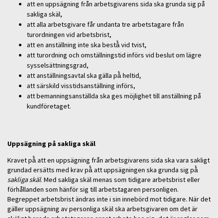
att en uppsägning från arbetsgivarens sida ska grunda sig på
sakliga skäl,
att alla arbetsgivare får undanta tre arbetstagare från
turordningen vid arbetsbrist,
att en anställning inte ska bestå̊ vid tvist,
att turordning och omställningstid införs vid beslut om lägre
sysselsättningsgrad,
att anställningsavtal ska gälla på̊ heltid,
att särskild visstidsanställning införs,
att bemanningsanställda ska ges möjlighet till anställning på
kundföretaget.
Uppsägning på sakliga skäl
Kravet på̊ att en uppsägning från arbetsgivarens sida ska vara sakligt
grundad ersätts med krav på̊ att uppsägningen ska grunda sig på̊
sakliga skäl
. Med sakliga skäl menas som tidigare arbetsbrist eller
förhållanden som hänför sig till arbetstagaren personligen.
Begreppet arbetsbrist ändras inte i sin innebörd mot tidigare. När det
gäller uppsägning av personliga skäl ska arbetsgivaren om det är