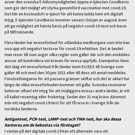
avser den svenska E-hälsomyndigheten öppna e-tjänsten Covidbevis
som gör det möjligt att styrka genomförd vaccination mot covid-19.
Det blir en kostnadsfri e-tjänst för att kunna ladda hem ett digitalt
intyg. E-tjänsten Covidbevis kommer senast i början av augusti även
att ge möjlighet att hämta bevis på negativt covid-19-test och bevis
på tillfrisknande.
Flera länder har inreseförbud för utländska medborgare som inte kan
visa upp ett negativt testsvar för covid-19-infektion. Det är landet
man reser till som avgör vilka regler som gäller där och den enskildes
ansvar att kontrollera om kraven för inresa uppfylls. Exempelvis finns
det idag ett inreseförbud från länder inom EU/EES till Sverige som
gäller till och med den 30 juni 2021 eller till dess att annat meddelas.
Förutsättningarna för att passera gränser skiftar och det är oklart hur
länge de olika inreseförbuden kommer att gälla. Svenska resenärer
behöver oftast ett intyg för att möjliggöra inresa i andra länder, är ett
så kallat reseintyg eller friskintyg. Sedan den 31 maj krävs däremot
inte ett negativt covid-19-test för att få resa in i Sverige från de
nordiska länderna.
Antigentest, PCR-test, LAMP-test och TMA-test, hur ska dessa
hanteras om de bekostas via företaget?
I väntan på det digitala covid-19 kan ett alternativ vara att