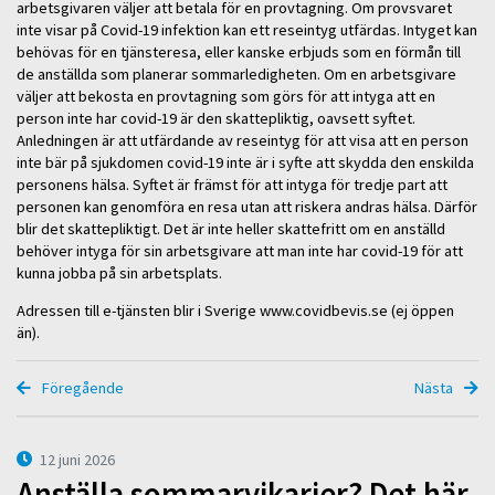
arbetsgivaren väljer att betala för en provtagning. Om provsvaret
inte visar på Covid-19 infektion kan ett reseintyg utfärdas. Intyget kan
behövas för en tjänsteresa, eller kanske erbjuds som en förmån till
de anställda som planerar sommarledigheten. Om en arbetsgivare
väljer att bekosta en provtagning som görs för att intyga att en
person inte har covid-19 är den skattepliktig, oavsett syftet.
Anledningen är att utfärdande av reseintyg för att visa att en person
inte bär på sjukdomen covid-19 inte är i syfte att skydda den enskilda
personens hälsa. Syftet är främst för att intyga för tredje part att
personen kan genomföra en resa utan att riskera andras hälsa. Därför
blir det skattepliktigt. Det är inte heller skattefritt om en anställd
behöver intyga för sin arbetsgivare att man inte har covid-19 för att
kunna jobba på sin arbetsplats.
Adressen till e-tjänsten blir i Sverige www.covidbevis.se (ej öppen
än).
Föregående
Nästa
12 juni 2026
Anställa sommarvikarier? Det här