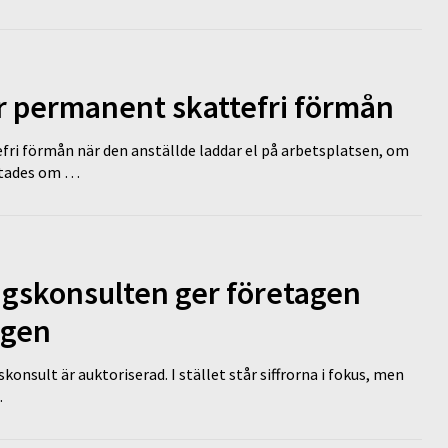
ir permanent skattefri förmån
efri förmån när den anställde laddar el på arbetsplatsen, om
lutades om …
ngskonsulten ger företagen
ägen
nsult är auktoriserad. I stället står siffrorna i fokus, men
…