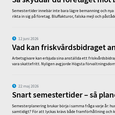
Semestertider innebär inte bara lägre bemanning och nya ru
rikta in sig på företag. Bluffakturor, falska mejl och påstå
12 juni 2026
Vad kan friskvårdsbidraget an
Arbetsgivare kan erbjuda sina anställda ett friskvårdsbidra
vara skattefritt. Nyligen avgjorde Högsta förvaltningsd
22 maj 2026
Snart semestertider – så plan
Semesterplanering brukar börja i samma fråga varje år: hu
samtidigt? För att lyckas krävs både framförhållning och 