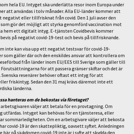
nom hela EU. Intyget ska underlätta resor inom Europa under
mer att användas i tolv månader. Alla EU-länder kommer att
egativt eller tillfrisknat från covid. Den 1 juli avser den
som gör det möjligt att styrka genomförd vaccination mot
dda hem ett digitalt intyg. E-tjänsten Covidbevis kommer
bevis på negativt covid-19-test och bevis på tillfrisknande.
 inte kan visa upp ett negativt testsvar för covid-19-
ler som gäller där och den enskildes ansvar att kontrollera om
reseförbud från länder inom EU/EES till Sverige som gäller till
. Förutsättningarna för att passera gränser skiftar och det är
 Svenska resenärer behöver oftast ett intyg för att
 eller friskintyg. Sedan den 31 maj krävs däremot inte ett
ordiska länderna.
ssa hanteras om de bekostas via företaget?
tt arbetsgivaren väljer att betala för en provtagning. Om
yg utfärdas. Intyget kan behövas för en tjänsteresa, eller
rar sommarledigheten. Om en arbetsgivare väljer att bekosta
har covid-19 är den skattepliktig, oavsett syftet. Anledningen
te bär på sjukdomen covid-19 inte är i syfte att skydda den