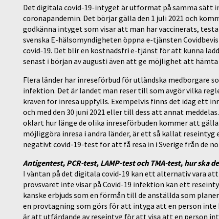
Det digitala covid-19-intyget är utformat på samma sätt i
coronapandemin. Det börjar gälla den 1 juli 2021 och kom
godkänna intyget som visar att man har vaccinerats, testat n
svenska E-hälsomyndigheten öppna e-tjänsten Covidbevis 
covid-19. Det blir en kostnadsfri e-tjänst för att kunna la
senast i början av augusti även att ge möjlighet att hämta 
Flera länder har inreseförbud för utländska medborgare som
infektion. Det är landet man reser till som avgör vilka reg
kraven för inresa uppfylls. Exempelvis finns det idag ett in
och med den 30 juni 2021 eller till dess att annat meddelas
oklart hur länge de olika inreseförbuden kommer att gälla.
möjliggöra inresa i andra länder, är ett så kallat reseintyg
negativt covid-19-test för att få resa in i Sverige från de n
Antigentest, PCR-test, LAMP-test och TMA-test, hur ska de
I väntan på det digitala covid-19 kan ett alternativ vara a
provsvaret inte visar på Covid-19 infektion kan ett reseint
kanske erbjuds som en förmån till de anställda som plane
en provtagning som görs för att intyga att en person inte 
är att utfärdande av reseintyg för att visa att en person in