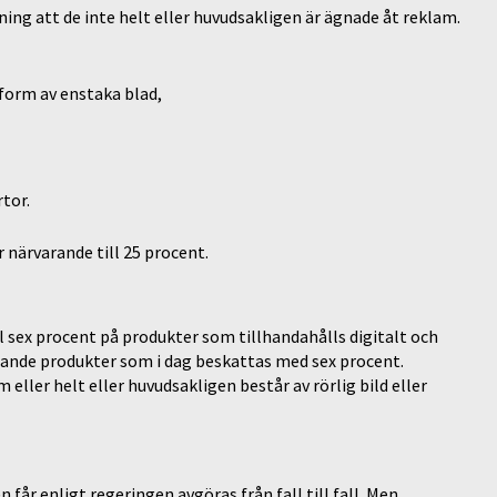
ing att de inte helt eller huvudsakligen är ägnade åt reklam.
 form av enstaka blad,
tor.
 närvarande till 25 procent.
l sex procent på produkter som tillhandahålls digitalt och
knande produkter som i dag beskattas med sex procent.
eller helt eller huvudsakligen består av rörlig bild eller
år enligt regeringen avgöras från fall till fall. Men