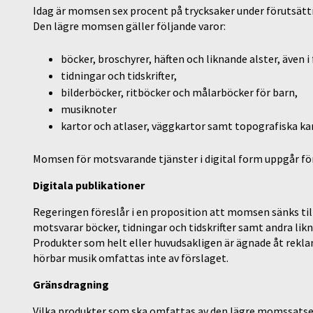
Idag är momsen sex procent på trycksaker under förutsättn
Den lägre momsen gäller följande varor:
böcker, broschyrer, häften och liknande alster, även i
tidningar och tidskrifter,
bilderböcker, ritböcker och målarböcker för barn,
musiknoter
kartor och atlaser, väggkartor samt topografiska kar
Momsen för motsvarande tjänster i digital form uppgår för
Digitala publikationer
Regeringen föreslår i en proposition att momsen sänks til
motsvarar böcker, tidningar och tidskrifter samt andra li
Produkter som helt eller huvudsakligen är ägnade åt reklam 
hörbar musik omfattas inte av förslaget.
Gränsdragning
Vilka produkter som ska omfattas av den lägre momssatsen f