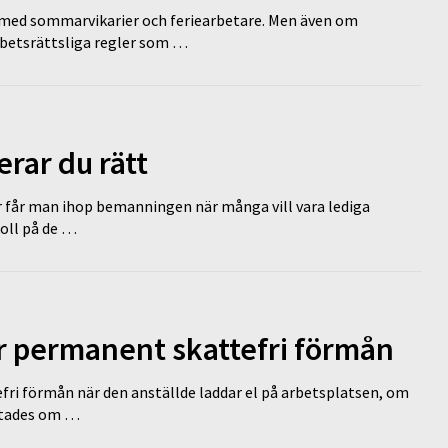
ed sommarvikarier och feriearbetare. Men även om
rbetsrättsliga regler som …
erar du rätt
r får man ihop bemanningen när många vill vara lediga
koll på de …
ir permanent skattefri förmån
efri förmån när den anställde laddar el på arbetsplatsen, om
lutades om …