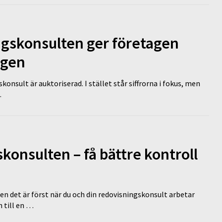
ngskonsulten ger företagen
ägen
nsult är auktoriserad. I stället står siffrorna i fokus, men
…
onsulten – få bättre kontroll
en det är först när du och din redovisningskonsult arbetar
 till en …