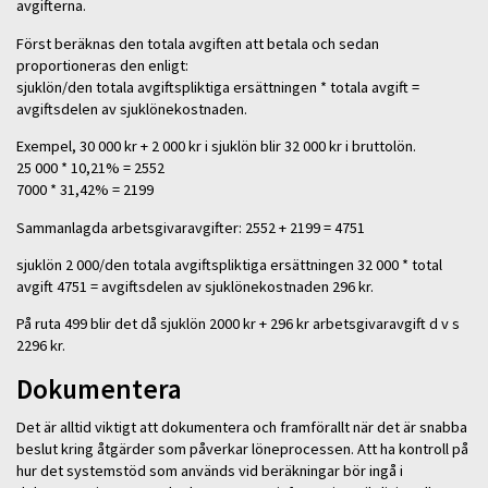
avgifterna.
Först beräknas den totala avgiften att betala och sedan
proportioneras den enligt:
sjuklön/den totala avgiftspliktiga ersättningen * totala avgift =
avgiftsdelen av sjuklönekostnaden.
Exempel, 30 000 kr + 2 000 kr i sjuklön blir 32 000 kr i bruttolön.
25 000 * 10,21% = 2552
7000 * 31,42% = 2199
Sammanlagda arbetsgivaravgifter: 2552 + 2199 = 4751
sjuklön 2 000/den totala avgiftspliktiga ersättningen 32 000 * total
avgift 4751 = avgiftsdelen av sjuklönekostnaden 296 kr.
På ruta 499 blir det då sjuklön 2000 kr + 296 kr arbetsgivaravgift d v s
2296 kr.
Dokumentera
Det är alltid viktigt att dokumentera och framförallt när det är snabba
beslut kring åtgärder som påverkar löneprocessen. Att ha kontroll på
hur det systemstöd som används vid beräkningar bör ingå i