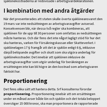
sjuklönekostnaderna är redovisade i arbetsgivardeklarationen.
I kombination med andra åtgärder
När det presenterades att staten skulle överta sjuklöneansvaret den
19 mars var inte nedsättningen av arbetsgivaravgifter aviserad.
Konsekvensen blir, när dessa två regler ska kombineras, att
sjuklönen för de upp till 30 personer som omfattas av nedsättningen
måste hanteras. Och där finns det inte något lagligt stöd för hur det
ska hanteras, varken för Försäkringskassan eller Skatteverket. I
sjuklönelagen 17 § framgår att det är sjuklön enligt 6 §, inklusive
därpå belöpande avgifter och skatt som ska utgöra underlag för
sjuklönekostnader. Det innebär att sjuklönen inklusive de
arbetsgivaravgifter som utgör underlag för beräkningen av
ersättningen inte kan bli högre än den kostnad som arbetsgivaren
faktiskt har.
Proportionering
Det finns olika sätt att hantera detta. Srf konsulterna förordar
proportionering.
Proportionering innebär att om ersättningen
under en månad avser både lön och sjuklön och det totala beloppet
överstiger 25 000 kronor, ska man proportionera de rapporterade