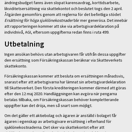
ändringsbudget fanns även slopat karensavdrag, korttidsarbete,
likviditetsersättning via skattekontot och beslutet togs den 2 april.
Åtgärden genomförs genom att reglerna för det befintliga stödet
Ersättning för höga sjuklönekostnader
blir mer generösa. Det innebär
att rapporteringen kommer att ske via arbetsgivardeklaration på
individnivå, AGI, eftersom uppgifterna redan finns i ruta 499.
Utbetalning
Ingen ansökan behövs utan arbetsgivaren får utifrån dessa uppgifter
den ersättning som Försäkringskassan beräknar via Skatteverkets
skattekonto.
Försäkringskassan kommer att besluta om ersättningen månadsvis,
snarast efter att arbetsgivarna har lämnat sin arbetsgivardeklaration
till Skatteverket. Den första krediteringen kommer därmed att göras
efter den 12 maj 2020. Handläggningen kan avgöra när pengarna
betalas tillbaka, om Försäkringskassan behöver kompletterande
uppgifter kan det dröja, men så snart som möjligt.
Om det gäller ett aktiebolag och ägaren är anställd i bolaget får
ägaren i egenskap av arbetsgivare ersättning i efterhand för
sjuklönekostnaderna. Det sker via skattekontot efter att