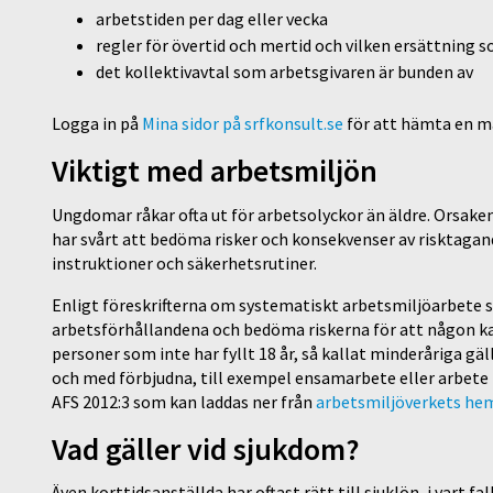
arbetstiden per dag eller vecka
regler för övertid och mertid och vilken ersättning 
det kollektivavtal som arbetsgivaren är bunden av
Logga in på
Mina sidor på srfkonsult.se
för att hämta en ma
Viktigt med arbetsmiljön
Ungdomar råkar ofta ut för arbetsolyckor än äldre. Orsaken 
har svårt att bedöma risker och konsekvenser av risktagande
instruktioner och säkerhetsrutiner.
Enligt föreskrifterna om systematiskt arbetsmiljöarbete 
arbetsförhållandena och bedöma riskerna för att någon kan
personer som inte har fyllt 18 år, så kallat minderåriga gäll
och med förbjudna, till exempel ensamarbete eller arbete 
AFS 2012:3 som kan laddas ner från
arbetsmiljöverkets he
Vad gäller vid sjukdom?
Även korttidsanställda har oftast rätt till sjuklön, i vart 