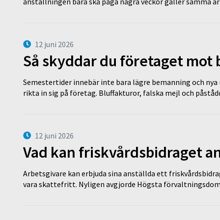
anställningen bara ska pågå några veckor gäller samma a
12 juni 2026
Så skyddar du företaget mot
Semestertider innebär inte bara lägre bemanning och nya ru
rikta in sig på företag. Bluffakturor, falska mejl och påstå
12 juni 2026
Vad kan friskvårdsbidraget an
Arbetsgivare kan erbjuda sina anställda ett friskvårdsbidra
vara skattefritt. Nyligen avgjorde Högsta förvaltningsd