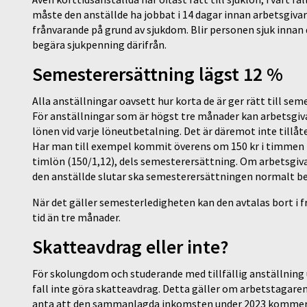
måste den anställde ha jobbat i 14 dagar innan arbetsgivare
frånvarande på grund av sjukdom. Blir personen sjuk innan 
begära sjukpenning därifrån.
Semesterersättning lägst 12 %
Alla anställningar oavsett hur korta de är ger rätt till s
För anställningar som är högst tre månader kan arbetsgiv
lönen vid varje löneutbetalning. Det är däremot inte tillå
Har man till exempel kommit överens om 150 kr i timmen i
timlön (150/1,12), dels semesterersättning. Om arbetsgiv
den anställde slutar ska semesterersättningen normalt be
När det gäller semesterledigheten kan den avtalas bort i 
tid än tre månader.
Skatteavdrag eller inte?
För skolungdom och studerande med tillfällig anställning 
fall inte göra skatteavdrag. Detta gäller om arbetstagaren
anta att den sammanlagda inkomsten under 2023 kommer att