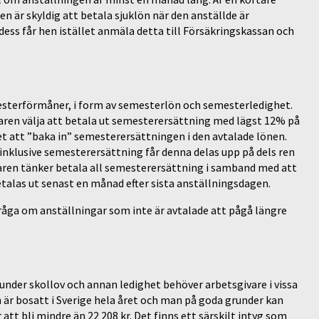
n är skyldig att betala sjuklön när den anställde är
dess får hen istället anmäla detta till Försäkringskassan och
emesterförmåner, i form av semesterlön och semesterledighet.
aren välja att betala ut semesterersättning med lägst 12% på
tet att ”baka in” semesterersättningen i den avtalade lönen.
nklusive semesterersättning får denna delas upp på dels ren
aren tänker betala all semesterersättning i samband med att
talas ut senast en månad efter sista anställningsdagen.
fråga om anställningar som inte är avtalade att pågå längre
under skollov och annan ledighet behöver arbetsgivare i vissa
 är bosatt i Sverige hela året och man på goda grunder kan
 bli mindre än 22 208 kr. Det finns ett särskilt intyg som