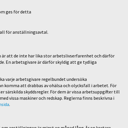
som ges för detta
ll för anställningsavtal.
är att de inte har lika stor arbetslivserfarenhet och därför
. En arbetsgivare är därför skyldig att ge tydliga
ska varje arbetsgivare regelbundet undersöka
 komma att drabbas av ohälsa och olycksfall i arbetet. För
er särskilda skyddsregler. För dem är vissa arbetsuppgifter till
med vissa maskiner och redskap. Reglerna finns beskrivna i
msida
.
fall om anställningen är minst en månad lång. Är en kortare