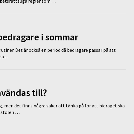
rbetsrättsliga regler som …
 bedragare i sommar
tiner. Det är också en period då bedragare passar på att
dda …
vändas till?
g, men det finns några saker att tänka på för att bidraget ska
omstolen …