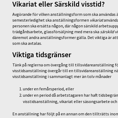
Vikariat eller Särskild visstid?
Avgörande för vilken anställningsform som ska användas är
semesterledighet ska anställningsformen
vikariat
användas
personen ska ersätta någon, där någon särskild arbetsuppg
trädgårdsarbete, glassförsäljning med mera ska
särskild v
däremot andra anställningsformer gälla. Det viktiga är at
som ska avtalas.
Viktiga tidsgränser
Tänk på reglerna om övergång till tillsvidareanställning för
visstidsanställning övergår till en tillsvidareanställning n
visstidsanställning i sammanlagt mer än tolv månader
under en femårsperiod, eller
under en period då arbetstagaren har haft tidsbegrän
visstidsanställning, vikariat eller säsongsarbete och
En anställning har följt på en annan om den tillträtts in