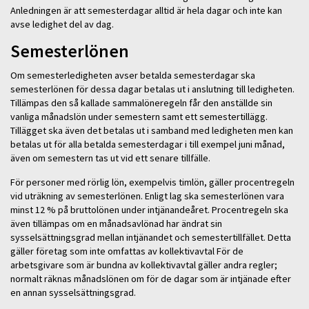
Anledningen är att semesterdagar alltid är hela dagar och inte kan
avse ledighet del av dag.
Semesterlönen
Om semesterledigheten avser betalda semesterdagar ska
semesterlönen för dessa dagar betalas ut i anslutning till ledigheten.
Tillämpas den så kallade sammalöneregeln får den anställde sin
vanliga månadslön under semestern samt ett semestertillägg.
Tillägget ska även det betalas ut i samband med ledigheten men kan
betalas ut för alla betalda semesterdagar i till exempel juni månad,
även om semestern tas ut vid ett senare tillfälle.
För personer med rörlig lön, exempelvis timlön, gäller procentregeln
vid uträkning av semesterlönen. Enligt lag ska semesterlönen vara
minst 12 % på bruttolönen under intjänandeåret. Procentregeln ska
även tillämpas om en månadsavlönad har ändrat sin
sysselsättningsgrad mellan intjänandet och semestertillfället. Detta
gäller företag som inte omfattas av kollektivavtal För de
arbetsgivare som är bundna av kollektivavtal gäller andra regler;
normalt räknas månadslönen om för de dagar som är intjänade efter
en annan sysselsättningsgrad.