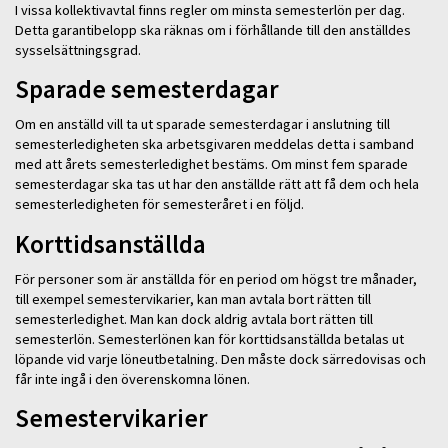
I vissa kollektivavtal finns regler om minsta semesterlön per dag.
Detta garantibelopp ska räknas om i förhållande till den anställdes
sysselsättningsgrad.
Sparade semesterdagar
Om en anställd vill ta ut sparade semesterdagar i anslutning till
semesterledigheten ska arbetsgivaren meddelas detta i samband
med att årets semesterledighet bestäms. Om minst fem sparade
semesterdagar ska tas ut har den anställde rätt att få dem och hela
semesterledigheten för semesteråret i en följd.
Korttidsanställda
För personer som är anställda för en period om högst tre månader,
till exempel semestervikarier, kan man avtala bort rätten till
semesterledighet. Man kan dock aldrig avtala bort rätten till
semesterlön. Semesterlönen kan för korttidsanställda betalas ut
löpande vid varje löneutbetalning. Den måste dock särredovisas och
får inte ingå i den överenskomna lönen.
Semestervikarier