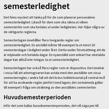
semesterledighet
Det finns mycket att tänka på för de som planerar personalens
semesterledighet. Likaså för dem som ska räkna ut vilken
semesterlön som ska betalas ut under ledigheten. Här följer några av
de viktigaste reglerna.
Semesterlagen innehåller flera tvingande regler om
semesterledighet. En anställd måste till exempel ta ut minst 20
semesterdagar i ledighet under året. Detta under förutsättning att de
är intjänade och betalda dagar. En nyanställd som enbart har obetalda
dagar kan alltså inte tvingas ta ut semesterledighet.
Semesterlagen har också flera regler som är dispositiva. Det innebär
i vissa fall att arbetsgivaren kan avtala med den anställde om vissa
semesterregler, i andra fall att det krävs kollektivavtal på central nivå
för att ha avvikande regler jämfört med lagen; det sistnämnda gäller
till exempel i fråga om uträkning av den anställdes semesterlön.
Huvudsemesterperioden
Inför det som kallas huvudsemesterperioden, det vill säga juni till