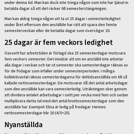
under denna tid. Man kan dock inte tvinga någon som inte har tjänat in
betalda dagar så att det räcker till semesterstängningen.
Man kan aldrig tvinga någon att ta ut 25 dagar i semesterledighet
under året eftersom den anställde har rätt att spara den femte
semesterveckan eller de betalda dagar som överstiger 20.
25 dagar är fem veckors ledighet
Oavsett hur arbetstiden är förlagd ska 25 semesterdagar motsvara
fem veckors semester. Det innebär att om en anställd inte arbetar
alla dagar i veckan och tar ut semester ska semesterdagar räknas av
för de fridagar som infaller under semesterperioden. I många
kollektivavtal räknas semesterdagarna för deltidsanställda om till så
kallade nettosemesterdagar. De motsvarar då det antal arbetsdagar
som den anställde kan vara semesterledig. Uträkningen sker genom
att dividera antalet arbetsdagar i snitt per vecka med fem och sedan
multiplicera detta tal med det antal bruttosemesterdagar som den
anställde har. Exempel: Elisa är ledig på fredagar. Hennes
nettosemesterdagar blir 20 (4/5×25).
Nyanställda