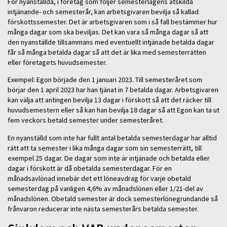
För nyanställda, i företag som följer semesterlagens åtskilda
intjänande- och semesterår, kan arbetsgivaren bevilja så kallad
förskottssemester. Det är arbetsgivaren som i så fall bestämmer hur
många dagar som ska beviljas. Det kan vara så många dagar så att
den nyanställde tillsammans med eventuellt intjänade betalda dagar
får så många betalda dagar så att det är lika med semesterrätten
eller företagets huvudsemester.
Exempel: Egon började den 1 januari 2023. Till semesteråret som
börjar den 1 april 2023 har han tjänat in 7 betalda dagar. Arbetsgivaren
kan välja att antingen bevilja 13 dagar i förskott så att det räcker till
huvudsemestern eller så kan han bevilja 18 dagar så att Egon kan ta ut
fem veckors betald semester under semesteråret.
En nyanställd som inte har fullt antal betalda semesterdagar har alltid
rätt att ta semester i lika många dagar som sin semesterrätt, till
exempel 25 dagar. De dagar som inte är intjänade och betalda eller
dagar i förskott är då obetalda semesterdagar. För en
månadsavlönad innebär det ett löneavdrag för varje obetald
semesterdag på vanligen 4,6% av månadslönen eller 1/21-del av
månadslönen. Obetald semester är dock semesterlönegrundande så
frånvaron reducerar inte nästa semesterårs betalda semester.