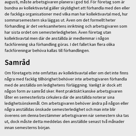
augusti, måste arbetsgivaren planera i god tid. För företag som är
bundna av kollektivavtal gäller skyldighet att förhandla med den eller
de fackliga organisationer med vilka man har kollektivavtal med, hur
sommarsemestern ska läggas ut. Även om det formellt heter
förhandling är det verksamhetens inriktning och arbetsgivaren som
har sista ordet om semesterledigheten. Även företag utan
kollektivavtal men där de anställda är medlemmar i någon
fackförening ska förhandling göras. I det fallet kan flera olika
fackföreningar behöva kallas till förhandlingen.
Samråd
Om företagets inte omfattas av kollektivavtal eller om det inte finns
några med facklig tillhörighet behöver inte arbetsgivaren förhandla
med de anställda om ledighetens förläggning. Vanligt är dock att
någon form av samråd sker. Rent praktiskt kanske arbetsgivaren
låter en semesterlista cirkulera där de anställda noterar sina
ledighetsönskemål. Om arbetsgivaren behöver ändra på någon eller
några anställdas önskade semesterledighet och man inte blir
överens om denna bestämmer arbetsgivaren när semestern ska tas
ut, dock måste detta meddelas den anställde senast två månader
innan semesterns början.