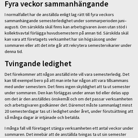
Fyra veckor sammanhängande
I normalfallet har de anställda enligt lag rätt till fyra veckors
sammanhängande semesterledighet under sommarperioden juni–
augusti. Om särskilda skäl finns kan arbetsgivaren även utan stöd i
kollektivavtal förlägga huvudsemestern på annan tid. Särskilda skäl
kan vara att företagets verksamhet har sin högsäsong under
sommaren eller att det inte går att rekrytera semestervikarier under
denna tid.
Tvingande ledighet
Det förekommer att någon anställd inte vill vara semesterledig. Det
kan till exempel bero på att man inte har någon att vara tillsammans
med under semestern. Det finns ingen skyldighet att ta ut semester
under sommaren. Den kan förläggas under annan tid eller delas upp
om det är den anställdes önskemål och om det passar verksamheten
och arbetsgivaren godkänner det. Däremot måste sammanlagt minst
20 semesterdagar tas ut i ledighet under året, under förutsättning att
så många dagar är intjänade och betalda.
I många fall vill företaget stänga verksamheten ett antal veckor under
sommaren. Det innebär att de anställda tvingas ta ut sin semester