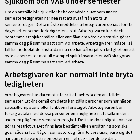
Sjukdom och VAB under semester
Om en anställd blir sjuk eller behöver vårda sjukt barn under
semesterledigheten har hen rätt att avstå från att ta ut
semesterdagar. Detta måste meddelas arbetsgivaren senast första
dagen efter semesterledighetens slut. Arbetsgivaren kan dock
bestämma att sjukanmälan eller anmälan om vård av barn ska göras
samma dag på samma sätt som vid arbete. Arbetsgivaren måste i så
fall ha meddelat de anställda innan de har påbörjat sin ledighet om att
byte av semester mot till exempel sjukfrånvaro eller VAB ska göras
samma dag på samma sätt som vid arbete.
Arbetsgivaren kan normalt inte bryta
ledigheten
Arbetsgivaren har däremot inte rätt att avbryta den anställdes
semester. Ett önskemål om detta kan gälla personer som har någon
specialkompetens eller funktion i företaget. Arbetsgivaren bör i
förväg avtala med dessa personer om möjligheten att kalla in dem
under en pågående semesterledighet. Detta är dock något som ska
göras restriktivt. Det finns inte bestämt vilken ersättning som ska
ges i sådana fall. Någon semesterdag får inte avräknas, vare sig det
har varit ett avbrott i semestern en hel dag eller del av dag.