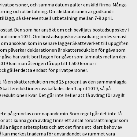
privatpersoner, och samma datum gäller enskild firma. Många
ntering och utbetalning. Om deklarationen är godkänd i
tillägg, så sker eventuell utbetalning mellan 7-9 april.
v bostad. Den som har ansökt om och beviljats bostadsuppskov i
eklarationen 2021. Om bostadsuppskovsansökan gjordes senast
n om ansökan kom in senare lägger Skatteverket till uppgiften
 som påverkar deklarationen är skattereduktion för gåva som
ör gåva har varit borttagen för gåvor som lämnats mellan den
2019 kan man återigen få upp till 1 500 kronor i
k gäller detta endast för privatpersoner.
 att få en skattereduktion med 25 procent av den sammanlagda
Skattereduktionen avskaffades den 1 april 2019, så på
eduktionen kvar. Det går inte heller att få avdrag för avgift
ete på grund av coronapandemin. Som regel går det inte få
 För att kunna göra avdrag finns ett antal förutsättningar som
ålla någon arbetsplats och att det finns ett klart behov av
 så kan merkostnaderna för användandet av rummet vara