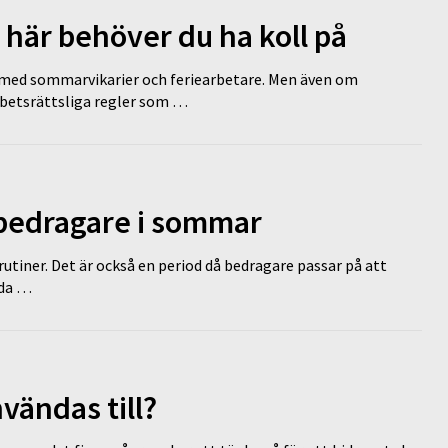
 här behöver du ha koll på
ed sommarvikarier och feriearbetare. Men även om
rbetsrättsliga regler som …
 bedragare i sommar
tiner. Det är också en period då bedragare passar på att
dda …
vändas till?