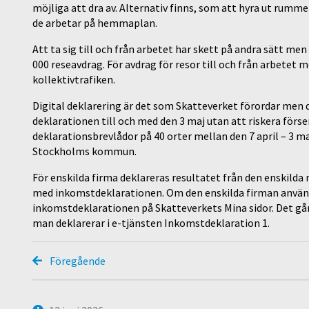
möjliga att dra av. Alternativ finns, som att hyra ut rummet
de arbetar på hemmaplan.
Att ta sig till och från arbetet har skett på andra sätt men
000 reseavdrag. För avdrag för resor till och från arbetet 
kollektivtrafiken.
Digital deklarering är det som Skatteverket förordar men d
deklarationen till och med den 3 maj utan att riskera förse
deklarationsbrevlådor på 40 orter mellan den 7 april – 3 maj
Stockholms kommun.
För enskilda firma deklareras resultatet från den enskil
med inkomst­deklarationen. Om den enskilda firman använde
inkomstdeklarationen på Skatteverkets Mina sidor. Det går
man deklarerar i e-tjänsten Inkomstdeklaration 1.
Föregående