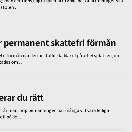
g, men det finns några saker att tänka på för att bidraget ska
omstolen …
ir permanent skattefri förmån
efri förmån när den anställde laddar el på arbetsplatsen, om
lutades om …
erar du rätt
r får man ihop bemanningen när många vill vara lediga
koll på de …