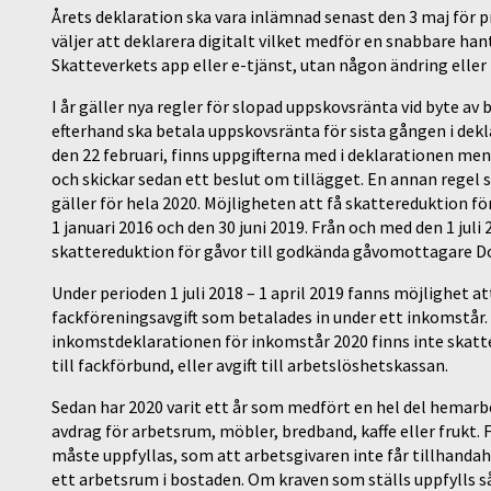
Årets deklaration ska vara inlämnad senast den 3 maj för 
väljer att deklarera digitalt vilket medför en snabbare ha
Skatteverkets app eller e-tjänst, utan någon ändring eller 
I år gäller nya regler för slopad uppskovsränta vid byte a
efterhand ska betala uppskovsränta för sista gången i d
den 22 februari, finns uppgifterna med i deklarationen me
och skickar sedan ett beslut om tillägget. En annan regel
gäller för hela 2020. Möjligheten att få skattereduktion f
1 januari 2016 och den 30 juni 2019. Från och med den 1 juli 
skattereduktion för gåvor till godkända gåvomottagare Doc
Under perioden 1 juli 2018 – 1 april 2019 fanns möjlighet
fackföreningsavgift som betalades in under ett inkomstår. 
inkomstdeklarationen för inkomstår 2020 finns inte skatter
till fackförbund, eller avgift till arbetslöshetskassan.
Sedan har 2020 varit ett år som medfört en hel del hemarb
avdrag för arbetsrum, möbler, bredband, kaffe eller frukt.
måste uppfyllas, som att arbetsgivaren inte får tillhandah
ett arbetsrum i bostaden. Om kraven som ställs uppfylls