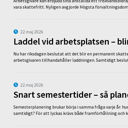
Arbetsgivare kan erbjuda sina anställda ett friskvårdsbidra
vara skattefritt. Nyligen avgjorde Högsta förvaltningsd
22 maj 2026
Laddel vid arbetsplatsen – bl
Nu har riksdagen beslutat att det blir en permanent skatt
arbetsgivaren tillhandahåller laddningen. Samtidigt bes
22 maj 2026
Snart semestertider – så plan
Semesterplanering brukar börja i samma fråga varje år: hu
samtidigt? För att lyckas krävs både framförhållning och 