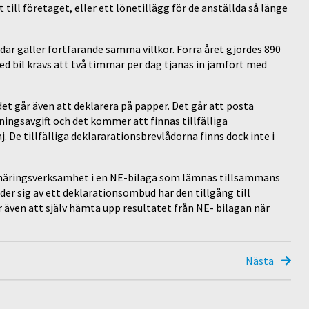
 till företaget, eller ett lönetillägg för de anställda så länge
 där gäller fortfarande samma villkor. Förra året gjordes 890
med bil krävs att två timmar per dag tjänas in jämfört med
et går även att deklarera på papper. Det går att posta
ningsavgift och det kommer att finnas tillfälliga
. De tillfälliga deklararationsbrevlådorna finns dock inte i
da näringsverksamhet i en NE-bilaga som lämnas tillsammans
r sig av ett deklarationsombud har den tillgång till
 även att själv hämta upp resultatet från NE- bilagan när
Nästa