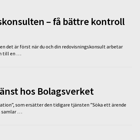
onsulten – få bättre kontroll
en det är först när du och din redovisningskonsult arbetar
 till en …
tjänst hos Bolagsverket
tion”, som ersätter den tidigare tjänsten ”Söka ett ärende
en samlar …